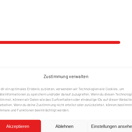
Zustimmung verwalten
dir ein optimales Erlebnis zu bieten, verwenden wir Technologien wie Cookies, um
äteinformationen zu speichern und/oder darauf zuzugreifen. Wenn du diesen Technolog
timmst, können wir Daten wie das Surfverhalten oder eindeutige IDs auf dieser Website
Main
arbeiten. Wenn du deine Zustimmung nicht erteilst oder zurückziehst, können bestimm
kmale und Funktionen beeinträchtigt werden.
Akzeptieren
Ablehnen
Einstellungen anseh