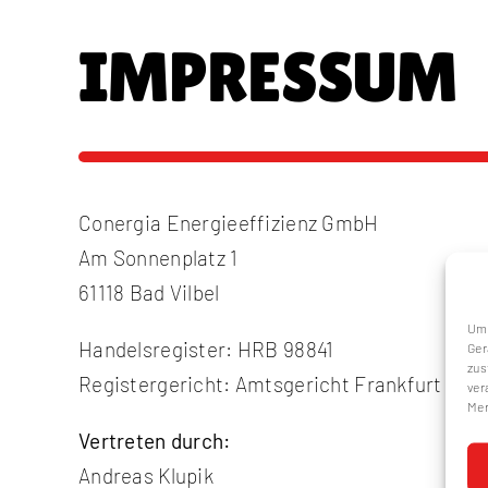
IMPRESSUM
Conergia Energieeffizienz GmbH
Am Sonnenplatz 1
61118 Bad Vilbel
Um 
Handelsregister: HRB 98841
Ger
zus
Registergericht: Amtsgericht Frankfurt am 
ver
Mer
Vertreten durch:
Andreas Klupik