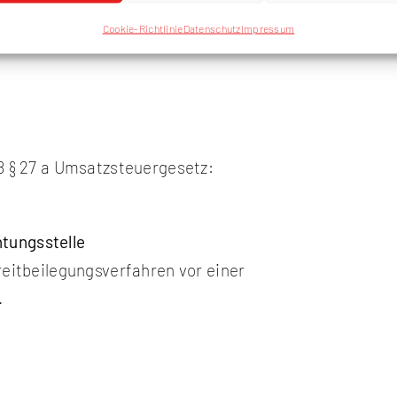
Cookie-Richtlinie
Datenschutz
Impressum
 § 27 a Umsatzsteuergesetz:
tungs­stelle
treitbeilegungsverfahren vor einer
.