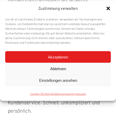
Wertschöpfungskette: Wir planen, realisieren
Zustimmung verwalten
und betreiben Anlagen zur dezentralen
Um dir ein optimales Erlebnis zu bieten, verwenden wir Technologien wie
Wärme- und Stromerzeugung.
Cookies, um Geräteinformationen zu speichern und/oder darauf zuzugreifen.
Wenn du diesen Technologien zustimmst, können wir Daten wie das
Surfverhalten oder eindeutige IDs auf dieser Website verarbeiten. Wenn du
deine Zustimmung nicht erteilst oder zurückziehst, können bestimmte
Wir sind Dienstleister.
Merkmale und Funktionen beeinträchtigt werden.
Kundenservice und Beratung sind Ansporn
Akzeptieren
und Verpflichtung zugleich für uns. Denn
Ablehnen
gerade für unsere langfristigen Vertrags- und
Geschäftsbeziehungen muss die Erfüllung der
Einstellungen ansehen
Erwartungen der Kunden an oberster Stelle
stehen. Und das erfordert guten
Cookie-Richtlinie
Datenschutz
Impressum
Kundenservice. Schnell, unkompliziert und
persönlich.